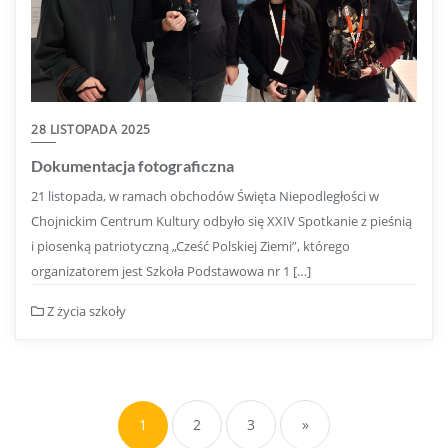
28 LISTOPADA 2025
Dokumentacja fotograficzna
21 listopada, w ramach obchodów Święta Niepodległości w
Chojnickim Centrum Kultury odbyło się XXIV Spotkanie z pieśnią
i piosenką patriotyczną „Cześć Polskiej Ziemi”, którego
organizatorem jest Szkoła Podstawowa nr 1 […]
Z życia szkoły
1
2
3
»