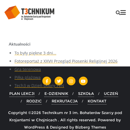
Aktualności
To były piękne 3 dni…
Fotoreportaż z XXVII Przegląd Piosenki Religijnej 2026
Gra terenowa
Piłka plażowa
Tech3 w Dzień Dobry TVN
PLAN LEKCJI
E-DZIENNIK
SZKOŁA
UCZEŃ
RODZIC
REKRUTACJA
KONTAKT
Copyright ©2026 Technikum nr 3 im. Bohaterów Szarży pod
Krojantami w Chojnicach . All rights reserved.
Powered by
WordPress
&
Designed by
Bizberg Themes