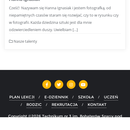
Cześć! Nazywam się Hanna Ignasiak i jestem fotografką, od
niepamiętnych czasów staram się rozwijać, czy to w rysunku czy
w fotografii. Każda dziedzina sztuki jest dla mnie
odzwierciedleniem duszy. Uwielbiam […]
Nasze talenty
PLAN LEKCJI
E-DZIENNIK
SZKOŁA
UCZEŃ
RODZIC
REKRUTACJA
KONTAKT
Copyright ©2026 Technikum nr 3 im. Bohaterów Szarży pod
Krojantami w Chojnicach . All rights reserved.
Powered by