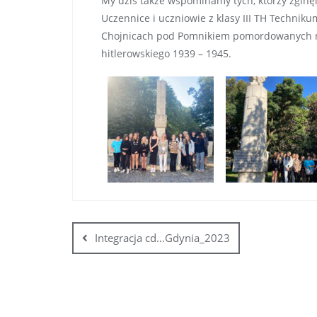
My dziś także wspominamy tych, którzy zginęl
Uczennice i uczniowie z klasy III TH Technik
Chojnicach pod Pomnikiem pomordowanych nau
hitlerowskiego 1939 – 1945.
Integracja cd…Gdynia_2023