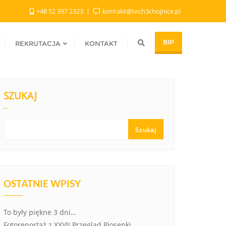
+48 52 397 2323
kontakt@tech3chojnice.pl
BIP
REKRUTACJA
KONTAKT
SZUKAJ
Szukaj
OSTATNIE WPISY
To były piękne 3 dni…
Fotoreportaż z XXVII Przegląd Piosenki