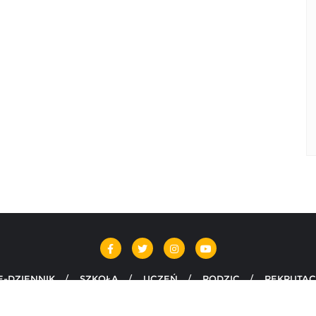
E-DZIENNIK
SZKOŁA
UCZEŃ
RODZIC
REKRUTAC
Szarży pod Krojantami w Chojnicach . All rights reserved.
Powere