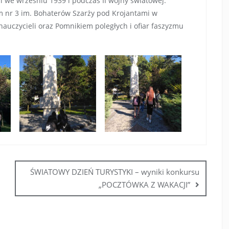
i we wrześniu 1939 i podczas II wojny światowej.
um nr 3 im. Bohaterów Szarży pod Krojantami w
czycieli oraz Pomnikiem poległych i ofiar faszyzmu
ŚWIATOWY DZIEŃ TURYSTYKI – wyniki konkursu
„POCZTÓWKA Z WAKACJI”