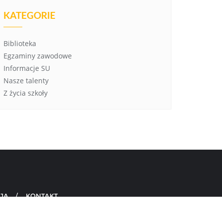
KATEGORIE
Biblioteka
Egzaminy zawodowe
Informacje SU
Nasze talenty
Z życia szkoły
JA
KONTAKT
d by
WordPress
&
Designed by
Bizberg Themes