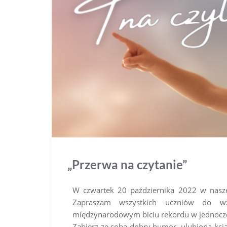
„Przerwa na czytanie”
W czwartek 20 października 2022 w naszej
Zapraszam wszystkich uczniów do wz
międzynarodowym biciu rekordu w jednocze
Zabierz ze sobą dobry humor, ulubioną ksią