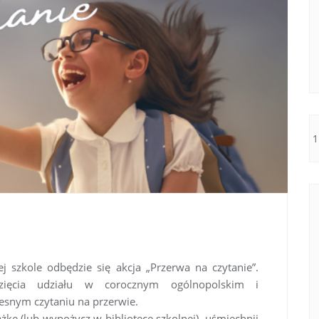
 szkole odbędzie się akcja „Przerwa na czytanie”.
ięcia udziału w corocznym ogólnopolskim i
snym czytaniu na przerwie.
żkę (lub wypożycz w bibliotece szkolnej), uśmiechnij