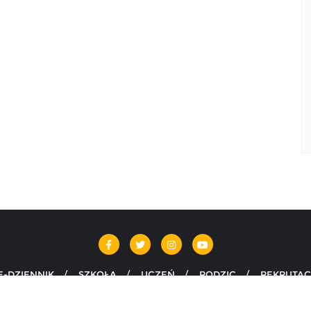
E-DZIENNIK
SZKOŁA
UCZEŃ
RODZIC
REKRUTAC
Szarży pod Krojantami w Chojnicach . All rights reserved.
Powere