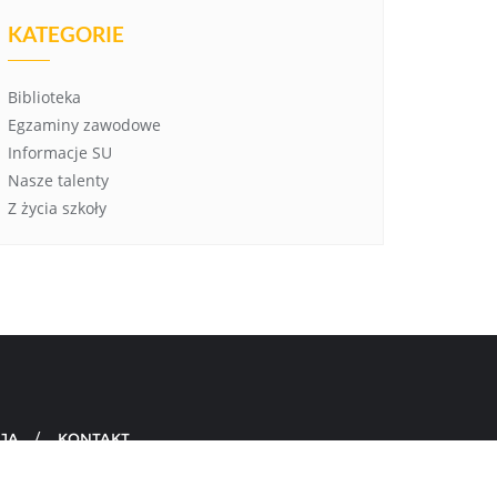
KATEGORIE
Biblioteka
Egzaminy zawodowe
Informacje SU
Nasze talenty
Z życia szkoły
JA
KONTAKT
d by
WordPress
&
Designed by
Bizberg Themes