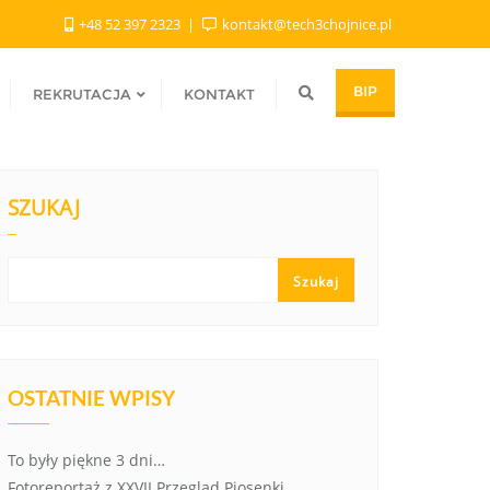
+48 52 397 2323
kontakt@tech3chojnice.pl
BIP
REKRUTACJA
KONTAKT
SZUKAJ
Szukaj
OSTATNIE WPISY
To były piękne 3 dni…
Fotoreportaż z XXVII Przegląd Piosenki