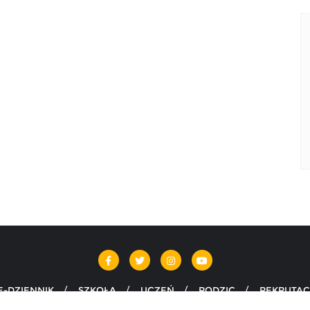
E-DZIENNIK
SZKOŁA
UCZEŃ
RODZIC
REKRUTAC