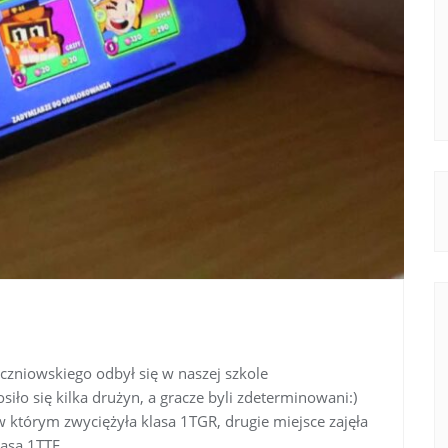
zniowskiego odbył się w naszej szkole
siło się kilka drużyn, a gracze byli zdeterminowani:)
w którym zwyciężyła klasa 1TGR, drugie miejsce zajęła
lasa 1TTF.