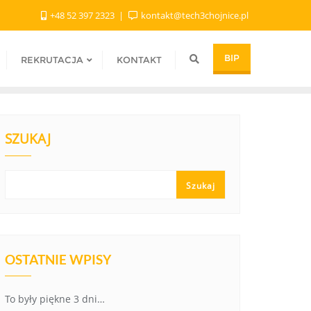
+48 52 397 2323
kontakt@tech3chojnice.pl
BIP
REKRUTACJA
KONTAKT
SZUKAJ
Szukaj
OSTATNIE WPISY
To były piękne 3 dni…