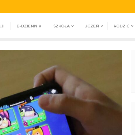
JI
E-DZIENNIK
SZKOŁA
UCZEŃ
RODZIC