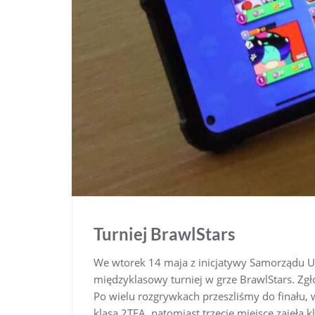
Turniej BrawlStars
We wtorek 14 maja z inicjatywy Samorządu Uc
międzyklasowy turniej w grze BrawlStars. Zgło
Po wielu rozgrywkach przeszliśmy do finału, 
klasa 2TFA, natomiast trzecie miejsce zajęła k