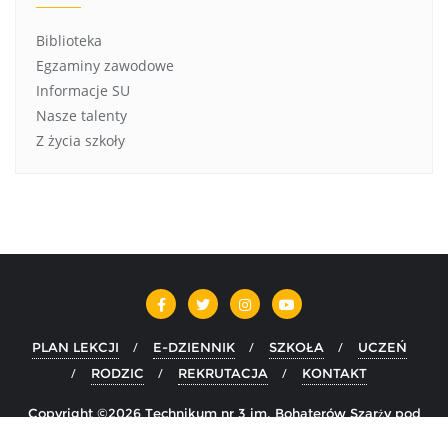
Biblioteka
Egzaminy zawodowe
Informacje SU
Nasze talenty
Z życia szkoły
PLAN LEKCJI
E-DZIENNIK
SZKOŁA
UCZEŃ
RODZIC
REKRUTACJA
KONTAKT
Copyright ©2026 Technikum nr 3 im. Bohaterów Szarży pod
Krojantami w Chojnicach . All rights reserved.
Powered by