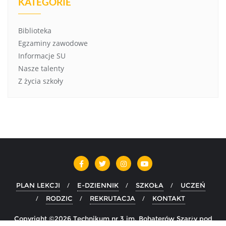
KATEGORIE
Biblioteka
Egzaminy zawodowe
Informacje SU
Nasze talenty
Z życia szkoły
PLAN LEKCJI
E-DZIENNIK
SZKOŁA
UCZEŃ
RODZIC
REKRUTACJA
KONTAKT
Copyright ©2026 Technikum nr 3 im. Bohaterów Szarży pod