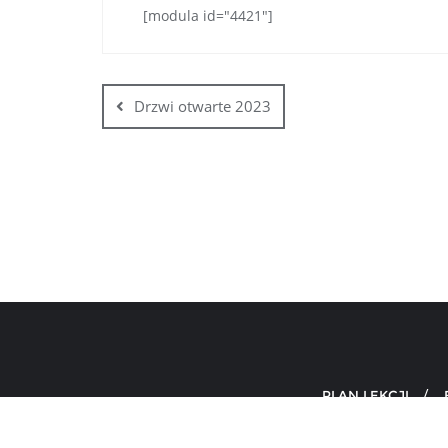
[modula id="4421"]
Drzwi otwarte 2023
PLAN LEKCJI
Copyright ©2026 Technikum nr 3 im. Bohaterów 