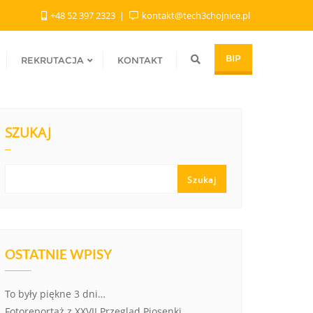
+48 52 397 2323
kontakt@tech3chojnice.pl
BIP
REKRUTACJA
KONTAKT
SZUKAJ
Szukaj
OSTATNIE WPISY
To były piękne 3 dni…
Fotoreportaż z XXVII Przegląd Piosenki