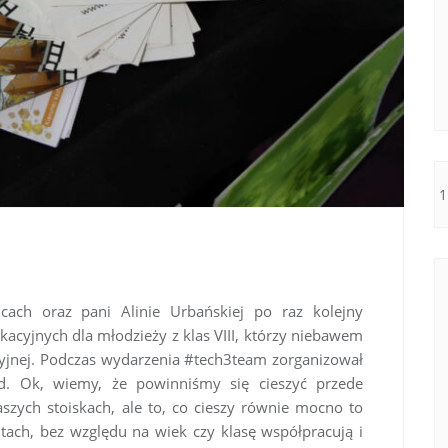
ach oraz pani Alinie Urbańskiej po raz kolejny
kacyjnych dla młodzieży z klas VIII, którzy niebawem
yjnej. Podczas wydarzenia #tech3team zorganizował
d. Ok, wiemy, że powinniśmy się cieszyć przede
szych stoiskach, ale to, co cieszy równie mocno to
ntach, bez względu na wiek czy klasę współpracują i