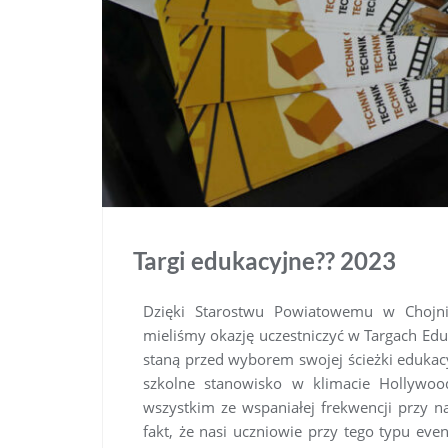
Targi edukacyjne?? 2023
Dzięki Starostwu Powiatowemu w Chojnic
mieliśmy okazję uczestniczyć w Targach Edu
staną przed wyborem swojej ścieżki edukac
szkolne stanowisko w klimacie Hollywoo
wszystkim ze wspaniałej frekwencji przy na
fakt, że nasi uczniowie przy tego typu eve