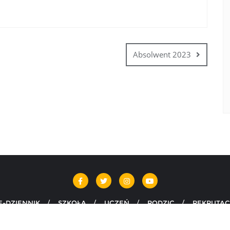
Absolwent 2023
E-DZIENNIK
SZKOŁA
UCZEŃ
RODZIC
REKRUTAC
Szarży pod Krojantami w Chojnicach . All rights reserved.
Powere