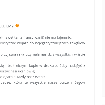
IĘKUJEMY!
l (nawet ten z Transylwanii) nie ma tajemnic;
 turystyczne wojaże do najegzotyczniejszych zakątków
 przyjazną ręką trzymała nas dziś wszystkich w iście
ię i troił niczym kopie w drukarce żeby nadążyć z
orzyć nasi uczniowie;
o ogarnie każdy nasz event;
otlędze, która te wszystkie nasze burze mózgów