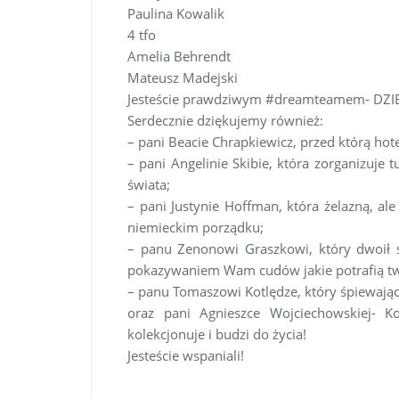
Paulina Kowalik
4 tfo
Amelia Behrendt
Mateusz Madejski
Jesteście prawdziwym #dreamteamem- DZ
Serdecznie dziękujemy również:
– pani Beacie Chrapkiewicz, przed którą hote
– pani Angelinie Skibie, która zorganizuje
świata;
– pani Justynie Hoffman, która żelazną, ale
niemieckim porządku;
– panu Zenonowi Graszkowi, który dwoił s
pokazywaniem Wam cudów jakie potrafią tw
– panu Tomaszowi Kotlędze, który śpiewając
oraz pani Agnieszce Wojciechowskiej- K
kolekcjonuje i budzi do życia!
Jesteście wspaniali!