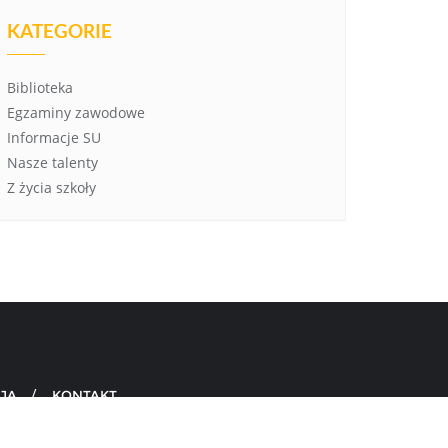
KATEGORIE
Biblioteka
Egzaminy zawodowe
Informacje SU
Nasze talenty
Z życia szkoły
JA
KONTAKT
d by
WordPress
&
Designed by
Bizberg Themes